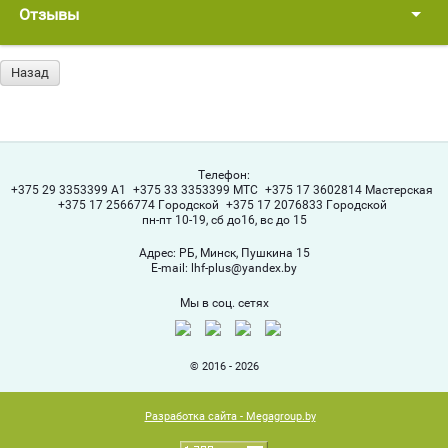
Отзывы
Назад
Телефон:
+375 29 3353399 A1
+375 33 3353399 МТС
+375 17 3602814 Мастерская
+375 17 2566774 Городской
+375 17 2076833 Городской
пн-пт 10-19, сб до16, вс до 15
Адрес:
РБ, Минск, Пушкина 15
Е-mail:
lhf-plus@yandex.by
Мы в соц. сетях
© 2016 - 2026
Разработка сайта - Megagroup.by