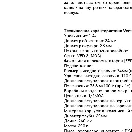
заполняют азотом, который преп
капель на внутренних поверхност
воздуха.
Технические характеристики Vector
Увеличение: 1-4х
Диаметр объектива: 24 мм
Диаметр окуляра: 33 мм
Покрытие оптики: многослойное
Сетка: VFD-3 (MOA)
Фокальная плоскость: вторая (FFP
Подсветка: нет
Размер выходного зрачка: 24мм (пр
Удаление выходного зрачка: 110-
Диапазон регулировок диоптрий: +
Поле зрения: 73,3 м/100 м (при 1x) 
Барабаны ввода поправок: закры
Цена клика: 1/2MOA
Диапазон регулировок по вертика
Диапазон регулировок по горизон
Материал корпуса: алюминиевый 
Диаметр трубы: 30мм
Длина: 260 мм
Масса: 390 г
Пыле-, водонепроницаемость: IPX