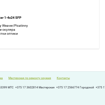
er 1-4x24 SFP
 Weaver/Picatinny
и окуляра
стки оптики
ка
Мастерская по ремонту оружия
Контакты
53399 МТС
+375 17 3602814 Мастерская
+375 17 2566774 Городской
+375 1