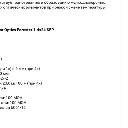
ятствует запотеванию и образованию мелкодисперсных
ях оптических элементов при резкой смене температуры
 Optics Forester 1-4x24 SFP
)
и 1x) и 6 мм (при 4x)
90 мм
2/-2
и 23,6 м/100 м (при 4x)
тые
ли: 100 MOA
тали: 100 MOA
сплав 6061-T6
4