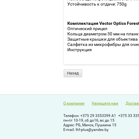
Устойчивость к отдаче: 750g
Комплектация Vector Optics Forest
Оптический прицел
Кольца диаметром 30 мм на планку
Защитные крышки для объектива 
Салфетка из микрофибры для очи
Инструкция
Назад
О компании
Напишите нам
Достав
Телефон:
+375 29 3353399 A1
+375 33 33
пн-пт 10-19, сб до16, вс до 15
Адрес:
РБ, Минск, Пушкина 15
Е-mail:
lhf-plus@yandex.by