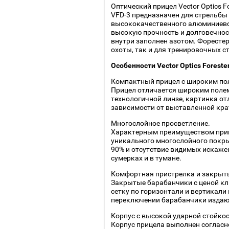
Оптический прицел Vector Optics F
VFD-3 предназначен для стрельбы 
высококачественного алюминиевог
высокую прочность и долговечнос
внутри заполнен азотом. Форестер
охоты, так и для тренировочных с
Особенности Vector Optics Foreste
Компактный прицел с широким по
Прицел отличается широким полем
технологичной линзе, картинка от
зависимости от выставленной кра
Многослойное просветление.
Характерным преимуществом приц
уникального многослойного покр
90% и отсутствие видимых искажен
сумерках и в тумане.
Комфортная пристрелка и закрыт
Закрытые барабанчики с ценой к
сетку по горизонтали и вертикали
переключении барабанчики издаю
Корпус с высокой ударной стойко
Корпус прицела выполнен согласно