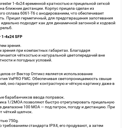
orester 1-4x24 еременной кратностью и прицельной сеткой
на ближние дистанции. Корпус прицела сделан из
о сплава 6061-T6 с анодированием, что обеспечивает
ть. Прицел герметичный, для предотвращения запотевания
 идеально подходит как для динамичной загонной и ходовой
трельб.
r 1-4x24 SFP
лем зрения.
 зрения при компактных габаритах. Благодаря
личается чёткостью и натуральной цветопередачей вне
тности и погодных условий.
елов от Вектор Оптикс является использование
ытия VePRO FMC. Обеспечивая светопроницаемость свыше
ий, оно гарантирует контрастную и чёткую картинку даже в
ые барабанчиков ввода поправок.
лика 1/2MOA позволяют быстро отрегулировать прицельную
 в диапазоне 100 MOA — под патрон, погоду и дистанцию. При
т чёткий щелчок.
стью 750g.
 требованиям стандарта IPX4, его продувают, а затем