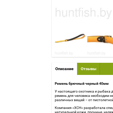
Описание
Отзывы
Ремень брючный черный 40мм
У настоящего охотника и рыбака
ремень для человека необходим н
различных вещей – от пистолетно
Компания «ХСН» разработала спе
натуральной кожи, прочные, наде