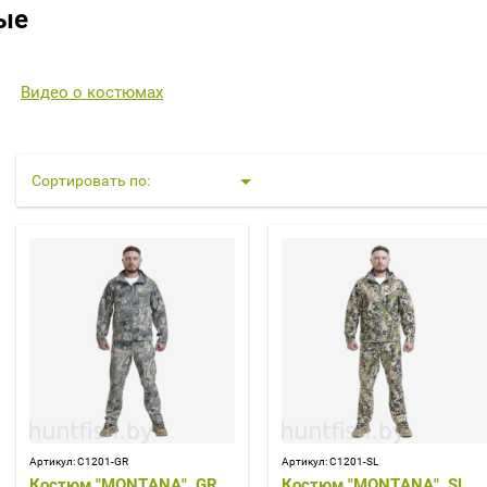
ые
Видео о костюмах
Сортировать по:
Артикул:
С1201-GR
Артикул:
С1201-SL
Костюм "MONTANA", GR,
Костюм "MONTANA", SL,