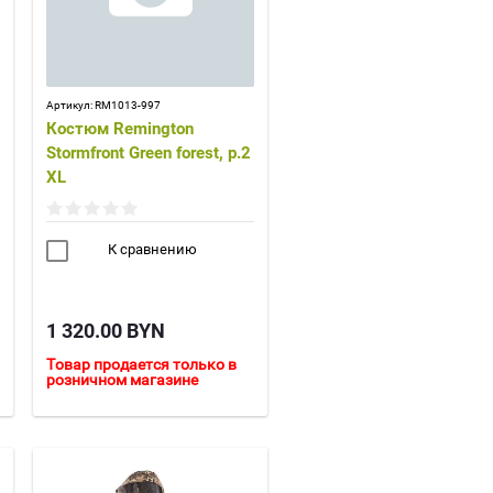
Артикул:
RM1013-997
Костюм Remington
Stormfront Green forest, р.2
XL
К сравнению
1 320.00
BYN
Товар продается только в
розничном магазине