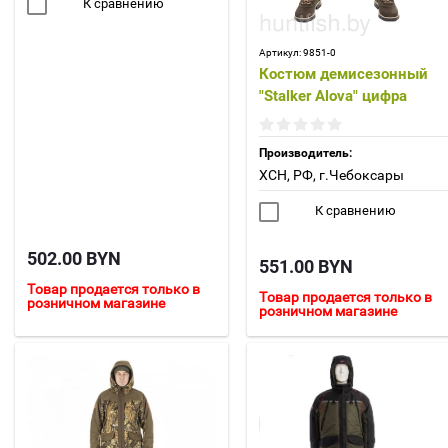
К сравнению
Артикул:
9851-0
Костюм демисезонный
"Stalker Alova" цифра
Производитель:
ХСН, РФ, г.Чебоксары
К сравнению
502.00
BYN
551.00
BYN
Товар продается только в
Товар продается только в
розничном магазине
розничном магазине