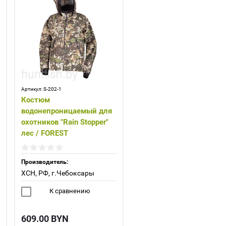
Артикул:
S-202-1
Костюм
водонепроницаемый для
охотников "Rain Stopper"
лес / FOREST
Производитель:
ХСН, РФ, г.Чебоксары
К сравнению
609.00
BYN