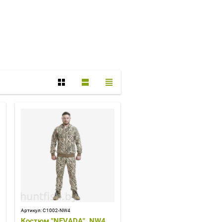
Артикул:
С1002-NW4
Костюм "NEVADA", NW4,