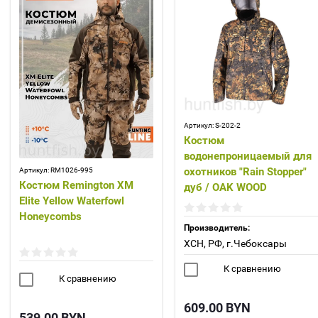
Артикул:
S-202-2
Костюм
водонепроницаемый для
охотников "Rain Stopper"
Артикул:
RM1026-995
Костюм Remington XM
дуб / OAK WOOD
Elite Yellow Waterfowl
Honeycombs
Производитель:
ХСН, РФ, г.Чебоксары
К сравнению
К сравнению
609.00
BYN
539.00
BYN