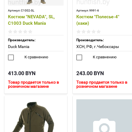
Артикул:
С1002-SL
Артикул:
9991-6
Костюм "NEVADA", SL,
Костюм "Полесье-4"
С1003 Duck Mania
(хаки)
Производитель:
Производитель:
Duck Mania
ХСН, РФ, г.Чебоксары
К сравнению
К сравнению
413.00
BYN
243.00
BYN
Товар продается только в
Товар продается только в
розничном магазине
розничном магазине