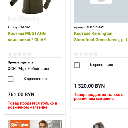
Артикул:
S-200-0
Артикул:
RM1013-997
Костюм MUSTANG
Костюм Remington
оливковый / OLIVE
Stormfront Green forest, р. L
Производитель:
К сравнению
ХСН, РФ, г.Чебоксары
К сравнению
1 320.00
BYN
761.00
BYN
Товар продается только в
розничном магазине
Товар продается только в
розничном магазине